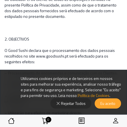
presente Política de Privacidade, assim como de que o tratamento
dos dados pessoais fornecidos será efectuado de acordo com o
estipulado no presente documento.
2. OBJECTIVOS
O Good Sushi declara que o processamento dos dados pessoais
recolhidos no site www.goodsushi.pt será efectuado para os
seguintes efeitos:
– Processamento de encomendas e comunicação com os Clientes;
Utilizamos cookies próprios e de terceiros em nossos
sites para melhorar sua experiência, analisar nosso tráfego
– Análise estatística;
e para fins de segurança e marketing. Selecione "Eu aceito"
para permitir seu uso. Leia nosso
Política de Cookies
.
– Processamento de pedidos de informação e de eventuais
reclamações;
Rejeitar Todos
Eu aceito
– Utilização para efeitos de marketing directo.
0