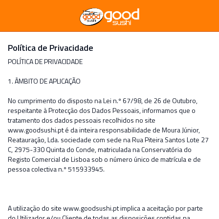
Política de Privacidade
POLÍTICA DE PRIVACIDADE
1. ÂMBITO DE APLICAÇÃO
No cumprimento do disposto na Lei n.º 67/98, de 26 de Outubro,
respeitante à Protecção dos Dados Pessoais, informamos que o
tratamento dos dados pessoais recolhidos no site
www.goodsushi.pt é da inteira responsabilidade de Moura Júnior,
Reatauração, Lda. sociedade com sede na Rua Piteira Santos Lote 27
C, 2975-330 Quinta do Conde, matriculada na Conservatória do
Registo Comercial de Lisboa sob o número único de matrícula e de
pessoa colectiva n.º 515933945.
A utilização do site www.goodsushi.pt implica a aceitação por parte
do Utilizador e/ou Cliente de todas as disposições contidas na