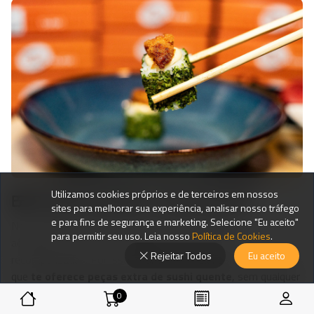
Utilizamos cookies próprios e de terceiros em nossos
🍱 Porquê escolher o Good Sushi?
sites para melhorar sua experiência, analisar nosso tráfego
e para fins de segurança e marketing. Selecione "Eu aceito"
No Good Sushi, valorizamos os nossos clientes e
para permitir seu uso. Leia nosso
Política de Cookies
.
acreditamos que boas experiências devem ser
Rejeitar Todos
Eu aceito
recompensadas. Por isso, criámos uma campanha exclusiva
que
te oferece peças extra de sushi quente
, sem qualquer
custo adicional, tanto para
Take Away
como para
Delivery
.
0