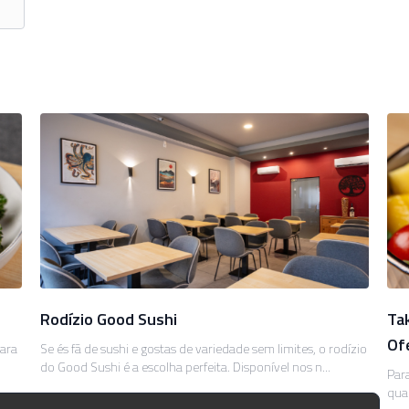
Rodízio Good Sushi
Ta
Of
ara
Se és fã de sushi e gostas de variedade sem limites, o rodízio
do Good Sushi é a escolha perfeita. Disponível nos n...
Par
qua