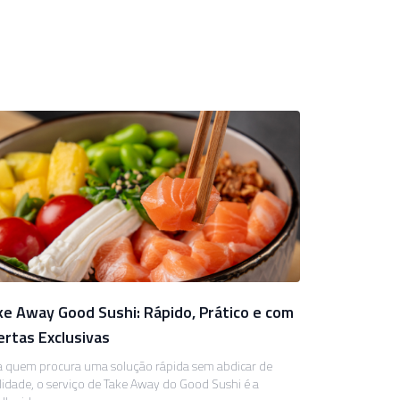
ke Away Good Sushi: Rápido, Prático e com
ertas Exclusivas
a quem procura uma solução rápida sem abdicar de
lidade, o serviço de Take Away do Good Sushi é a