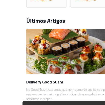
Últimos Artigos
Delivery Good Sushi
No Good Sushi, sabemos que nem sempre tens tempo p
sair — mas isso não significa abdicar de um sushi fresco,
saboroso e prepar...